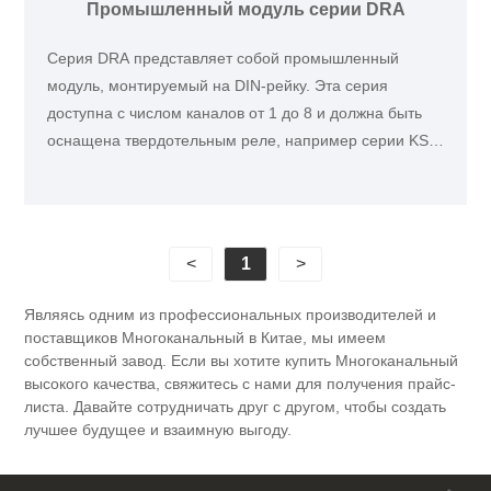
Промышленный модуль серии DRA
Серия DRA представляет собой промышленный
модуль, монтируемый на DIN-рейку. Эта серия
доступна с числом каналов от 1 до 8 и должна быть
оснащена твердотельным реле, например серии KSD,
KSF, KSO или KSLE. Серия DRA с винтовыми
клеммами клеточного типа для простоты
подключения идеально подходит для управления
низкой и средней мощностью в системах отопления,
<
1
>
освещения или управления движением.
Являясь одним из профессиональных производителей и
поставщиков Многоканальный в Китае, мы имеем
собственный завод. Если вы хотите купить Многоканальный
высокого качества, свяжитесь с нами для получения прайс-
листа. Давайте сотрудничать друг с другом, чтобы создать
лучшее будущее и взаимную выгоду.