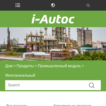
Дом
>
Продукты
>
Промышленный модуль
>
Многоканальный
Все продукты
Крепление на печатную