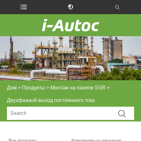
Дом
>
Продукты
>
Монтаж на панели SSR
>
Двухфазный выход постоянного тока
Все продукты
Крепление на печатную